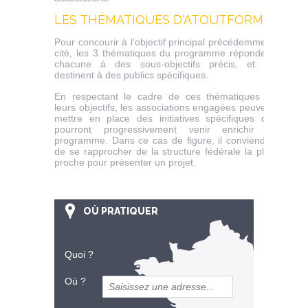
LES THÉMATIQUES D'ATOUTFORM'
Pour concourir à l’objectif principal précédemment
cité, les 3 thématiques du programme répondent
chacune à des sous-objectifs précis, et se
destinent à des publics spécifiques.
En respectant le cadre de ces thématiques et
leurs objectifs, les associations engagées peuvent
mettre en place des initiatives spécifiques qui
pourront progressivement venir enrichir le
programme. Dans ce cas de figure, il conviendra
de se rapprocher de la structure fédérale la plus
proche pour présenter un projet.
OÙ PRATIQUER
Quoi ?
Où ?