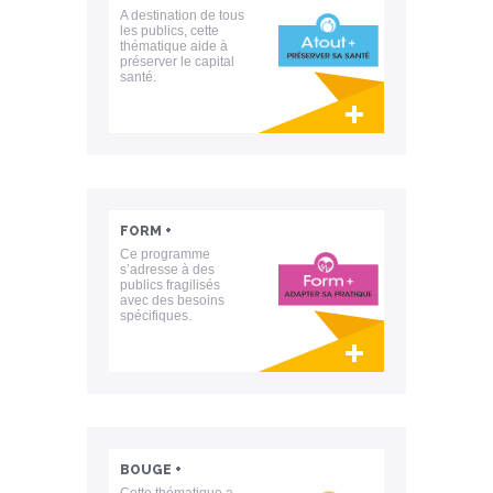
A destination de tous
les publics, cette
thématique aide à
préserver le capital
santé.
Lien invisible éditable sur la cible et la
destination
FORM +
Ce programme
s’adresse à des
publics fragilisés
avec des besoins
spécifiques.
Lien invisible éditable sur la cible et la
destination
BOUGE +