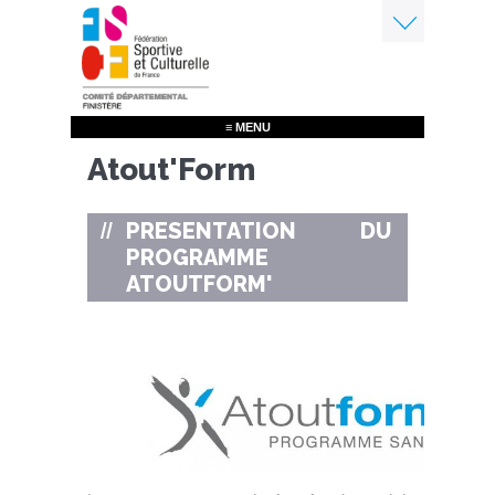
Aller
au
contenu
Menu
principal
≡ MENU
Atout'Form
PRESENTATION DU
PROGRAMME
ATOUTFORM'